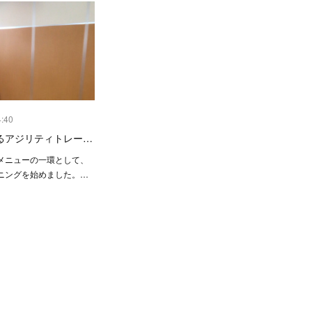
4:40
るアジリティトレー…
メニューの一環として、
ニングを始めました。…