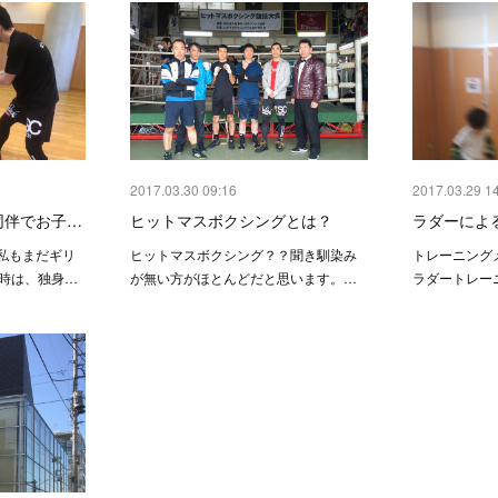
2017.03.30 09:16
2017.03.29 1
同伴でお子…
ヒットマスボクシングとは？
ラダーによ
私もまだギリ
ヒットマスボクシング？？聞き馴染み
トレーニング
当時は、独身…
が無い方がほとんどだと思います。…
ラダートレー