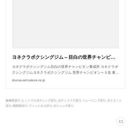
ヨネクラボクシングジム – 目白の世界チャンピオン養成所 ヨネクラボクシングジム
ヨネクラボクシングジム目白の世界チャンピオン養成所 ヨネクラボ
クシングジムヨネクラボクシングジム 世界チャンピオン＝５名 東…
shunya-seri.sakura.ne.jp
板橋区
(
21
)
ヒットマスボクシング
(
21
)
ボディメイク
(
21
)
トレーニング
(
21
)
ダイエット
(
21
)
格闘技
(
21
)
フィットネス
(
21
)
ボクシング
(
21
)