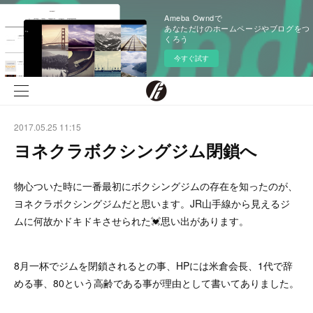
Ameba Owndで
あなただけのホームページやブログをつ
くろう
今すぐ試す
2017.05.25 11:15
ヨネクラボクシングジム閉鎖へ
物心ついた時に一番最初にボクシングジムの存在を知ったのが、
ヨネクラボクシングジムだと思います。JR山手線から見えるジ
ムに何故かドキドキさせられた💓思い出があります。
8月一杯でジムを閉鎖されるとの事、HPには米倉会長、1代で辞
める事、80という高齢である事が理由として書いてありました。