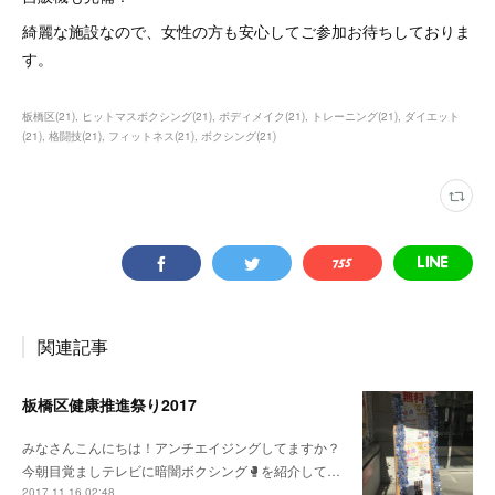
綺麗な施設なので、女性の方も安心してご参加お待ちしておりま
す。
板橋区
(
21
)
ヒットマスボクシング
(
21
)
ボディメイク
(
21
)
トレーニング
(
21
)
ダイエット
(
21
)
格闘技
(
21
)
フィットネス
(
21
)
ボクシング
(
21
)
関連記事
板橋区健康推進祭り2017
みなさんこんにちは！アンチエイジングしてますか？
今朝目覚ましテレビに暗闇ボクシング🥊を紹介して…
2017.11.16 02:48