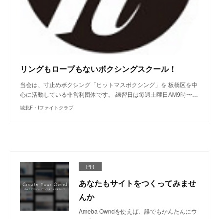
リングもロープもないボクシングスクール！
当会は、寸止めボクシング「ヒットマスボクシング」を 板橋区を中
心に活動している非営利団体です。 練習日は毎週土曜日AM9時〜…
城北F・Iファイトクラブ
PR
あなたもサイトをつくってみませ
んか
Ameba Owndを使えば、誰でもかんたんにウ